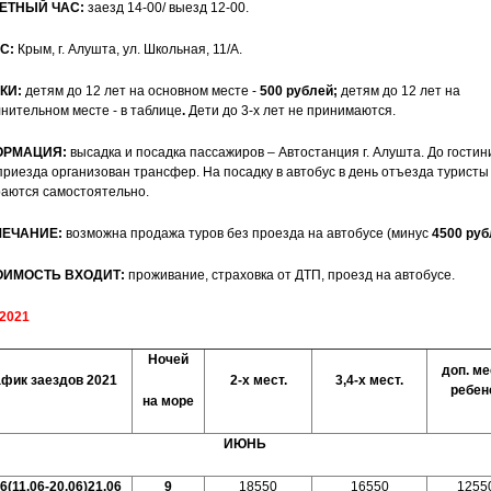
ЕТНЫЙ ЧАС:
заезд 14-00/ выезд 12-00.
С:
Крым, г. Алушта, ул. Школьная, 11/А.
КИ:
детям до 12 лет на основном месте -
500 рублей;
детям до 12 лет на
нительном месте - в таблице
.
Дети до 3-х лет не принимаются.
ОРМАЦИЯ:
высадка и посадка пассажиров – Автостанция г. Алушта. До гостин
приезда организован трансфер. На посадку в автобус в день отъезда туристы
аются самостоятельно.
МЕЧАНИЕ:
возможна продажа туров без проезда на автобусе (минус
4500 руб
ОИМОСТЬ ВХОДИТ:
проживание, страховка от ДТП, проезд на автобусе.
2021
Ночей
доп. ме
афик заездов 2021
2-х мест.
3,4-х мест.
ребен
на море
ИЮНЬ
6(11.06-20.06)21.06
9
18550
16550
1255