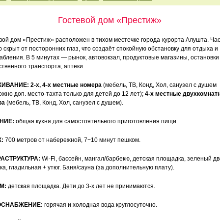
Гостевой дом «Престиж»
вой дом «Престиж» расположен в тихом местечке города-курорта Алушта. Ча
р скрыт от посторонних глаз, что создаёт спокойную обстановку для отдыха и
абления. В 5 минутах — рынок, автовокзал, продуктовые магазины, остановки
твенного транспорта, аптеки.
ИВАНИЕ: 2-х, 4-х местные номера
(мебель, ТВ, Конд, Хол, санузел с душем
ожно доп. место-тахта только для детей до 12 лет);
4-х местные двухкомнат
ра
(мебель, ТВ, Конд, Хол, санузел с душем).
НИЕ:
общая кухня для самостоятельного приготовления пищи.
:
700 метров от набережной, 7−10 минут пешком.
АСТРУКТУРА:
Wi-Fi, бассейн, мангал/барбекю, детская площадка, зеленый дв
ка, гладильная + утюг. Баня/сауна (за дополнительную плату).
М:
детская площадка. Дети до 3-х лет не принимаются.
ОСНАБЖЕНИЕ:
горячая и холодная вода круглосуточно.