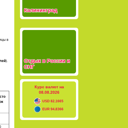
Калининград
ицы в
Отдых в России и
лей
).
СНГ
Курс валют на
08.08.2026
сто
USD 82.1665
ок
EUR 94.8366
0