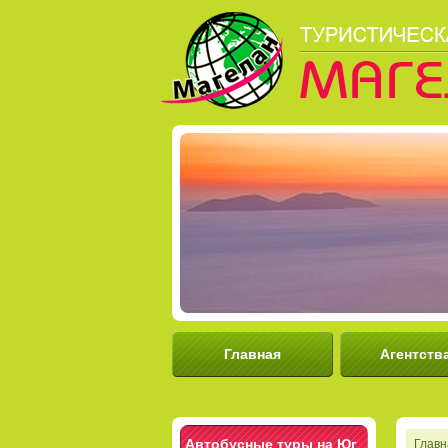
Главная
Агентств
Автобусные туры на Юг
Главн