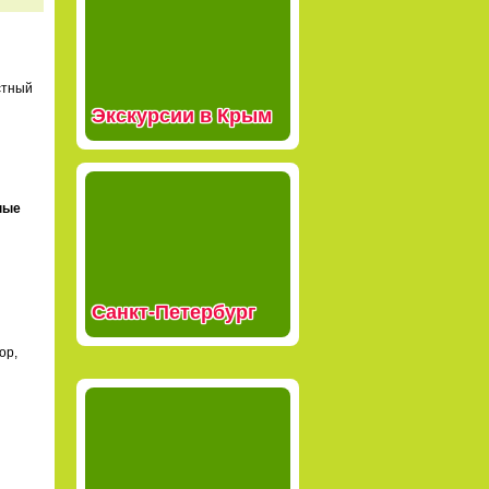
стный
Экскурсии в Крым
ные
Санкт-Петербург
ор,