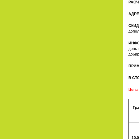
РАСЧ
АДРЕ
СКИД
допол
ИНФ
день 
добир
ПРИ
В СТ
Цена 
Гр
10.0