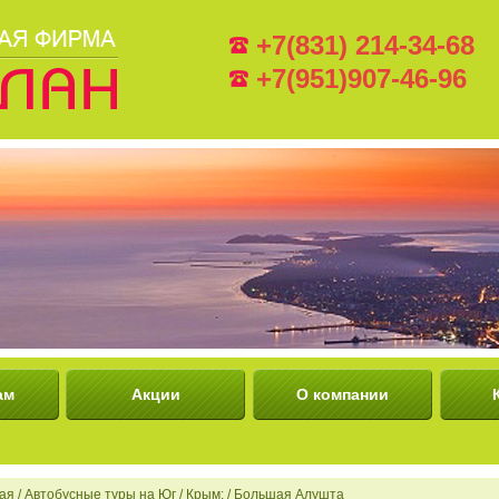
+7(831) 214-34-68
+7(951)907-46-96
ам
Акции
О компании
ая
/
Автобусные туры на Юг
/
Крым:
/
Большая Алушта