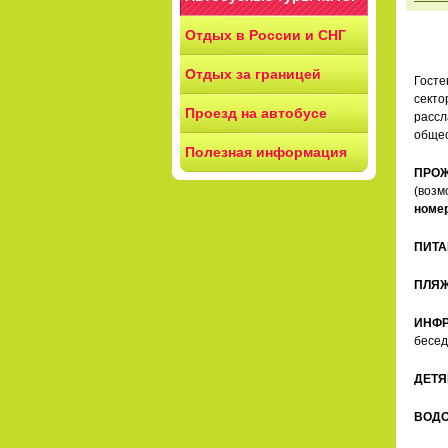
Отдых в России и СНГ
Отдых за границей
Госте
секто
Проезд на автобусе
рассл
общес
Полезная информация
ПРОЖ
(возм
номе
ПИТА
ПЛЯЖ
ИНФР
бесед
ДЕТЯ
ВОД