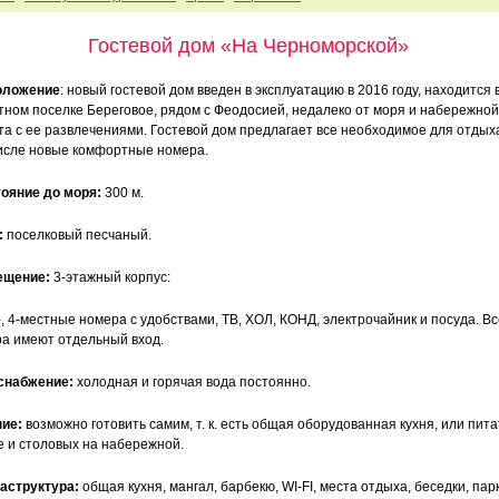
Гостевой дом «На Черноморской»
оложение
: новый гостевой дом введен в эксплуатацию в 2016 году, находится 
тном поселке Береговое, рядом с Феодосией, недалеко от моря и набережной
та с ее развлечениями. Гостевой дом предлагает все необходимое для отдыха
исле новые комфортные номера.
ояние до моря:
300 м.
:
поселковый песчаный.
ещение:
3-этажный корпус:
 3-, 4-местные номера с удобствами, ТВ, ХОЛ, КОНД, электрочайник и посуда. В
а имеют отдельный вход.
снабжение:
холодная и горячая вода постоянно.
ие:
возможно готовить самим, т. к. есть общая оборудованная кухня, или пита
е и столовых на набережной.
аструктура:
общая кухня, мангал, барбекю, WI-FI, места отдыха, беседки, пар