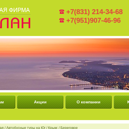
+7(831) 214-34-68
+7(951)907-46-96
ам
Акции
О компании
ая
/
Автобусные туры на Юг
/
Крым:
/
Береговое