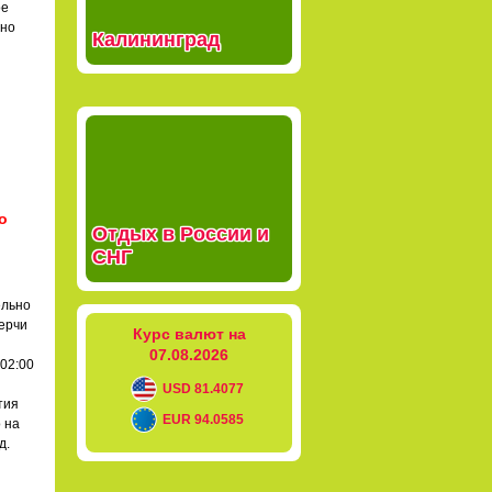
ое
жно
Калининград
о
Отдых в России и
СНГ
ельно
ерчи
Курс валют на
07.08.2026
02:00
USD 81.4077
ытия
EUR 94.0585
 на
д.
я