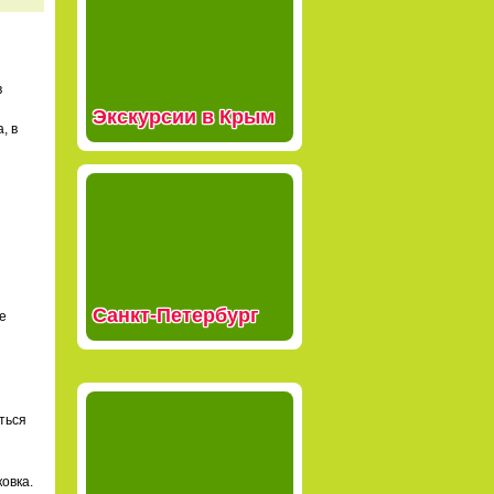
в
Экскурсии в Крым
, в
Санкт-Петербург
се
ться
ковка.