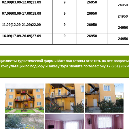
02.09(03.09-12.09)13.09
9
26950
24950
07.09(08.09-17.09)18.09
9
26950
24950
11.09(12.09-21.09)22.09
9
26950
24950
16.09(17.09-26.09)27.09
9
26950
24950
циалисты туристической фирмы Магелан готовы ответить на все вопросы
 консультации по подбору и заказу тура звоните по телефону +7 (951) 907-