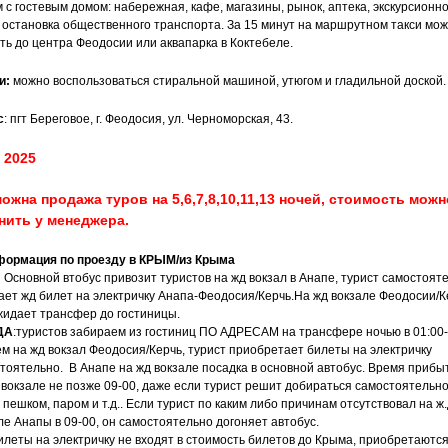
 с гостевым домом: набережная, кафе, магазины, рынок, аптека, экскурсионн
 остановка общественного транспорта. За 15 минут на маршрутном такси мо
ть до центра Феодосии или аквапарка в Коктебеле.
и:
можно воспользоваться стиральной машиной, утюгом и гладильной доской.
с
: пгт Береговое, г. Феодосия, ул. Черноморская, 43.
 2025
ожна продажа туров на 5,6,7,8,10,11,13 ночей, стоимость можн
нить у менеджера.
ормация по проезду в КРЫМ/из Крыма
:
Основной втобус привозит туристов на жд вокзал в Анапе, турист самостоят
ает жд билет на электричку Анапа-Феодосия/Керчь.На жд вокзале Феодосии/К
жидает трансфер до гостиницы.
ДА
:туристов забираем из гостиниц ПО АДРЕСАМ на трансфере ночью в 01:00-
ем на жд вокзал Феодосия/Керчь, турист приобретает билеты на электричку
тоятельно. В Анапе на жд вокзале посадка в основной автобус. Время приб
 вокзале не позже 09-00, даже если турист решит добираться самостоятельно
, пешком, паром и т.д.. Если турист по каким либо причинам отсутствовал на ж.
ле Анапы в 09-00, он самостоятельно догоняет автобус.
билеты на электричку не входят в стоимость билетов до Крыма, приобретаютс