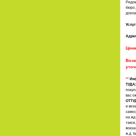
Рядом
бюро,
доеха
Услуг
Адре
Цена
Возм
уточ
**
Инф
ТУДА
покуп
вас о
ОТТУ
и вез
самос
на жд
такси
вокза
ж.д. 