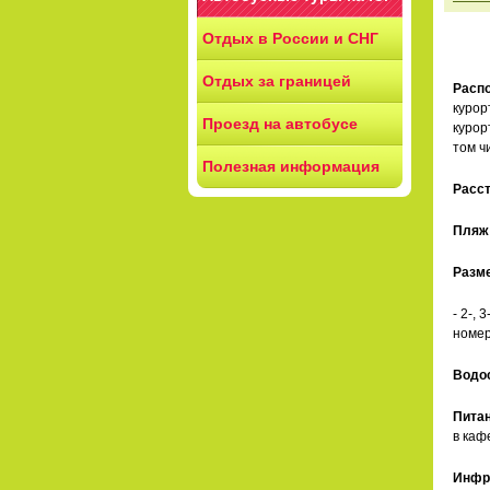
Отдых в России и СНГ
Отдых за границей
Расп
курор
Проезд на автобусе
курор
том ч
Полезная информация
Расст
Пляж
Разм
- 2-,
номер
Водо
Питан
в каф
Инфр