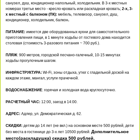
санузел, душ, кондиционер напольный, холодильник. В 3-х местных
номерах третье место - кресло-кровать или раскладная кровать;
2-х, 3-
х местный с балконом (ПК):
мебель, телевизор, санузел, душ,
кондиционер, холодильник, балкон
.
ПИТАНИЕ:
имеется две оборудованных кухни для самостоятельного
приготовления пищи, в 1 минуте ходьбы от гостевого дома находится
столовая (стоимость 3-разового питания ~ 700 руб.).
ПЛЯЖ
: 900 метров, городской песчано-галечный, 10-15 минутах
ходьбы прогулочным шагом.
ИНФРАСТРУКТУРА:
Wi-Fi, зоны отдыха, утюг с гладильной доской на
каждом этаже, мангал, услуги прачечной.
ВОДОСНАБЖЕНИЕ
: горячая и холодная вода круглосуточно.
РАСЧЕТНЫЙ ЧАС:
12:00, заезд в 14:00.
АДРЕС:
Адлер, ул. Демократическая д. 62.
СКИДКИ:
детям до 14 лет (не вкл.) на основном месте 500 рублей, дети
Дополнительное
без места в гостинице до 3-х лет 10500 рублей.
место(раскладушка) скидка 500 рублей.