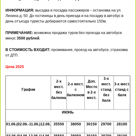
ИНФОРМАЦИЯ:
высадка и посадка пассажиров – остановка на ул.
Ленина д. 50. До гостиницы в день приезда и на посадку в автобус в
день отъезда туристы добираются самостоятельно 150м.
ПРИМЕЧАНИЕ:
возможна продажа туров без проезда на автобусе
минус
3500 рублей
.
В СТОИМОСТЬ ВХОДИТ:
проживание, проезд на автобусе, страховка
от ДТП.
Цена 2025
3-х
2-х
Доп.
2-х мест.
мест.
3-х мест.
мест.
Место
График
с
станд
станд с
без
в 2-х
балконом
без
балк
балкона
мест.
балк
ИЮНЬ
01.06.(02.06.-11.06.)12.06.
35550
38050
30150
29700
28100
03.06.(04.06-13.06.)14.06.
35550
38050
30150
29700
28100