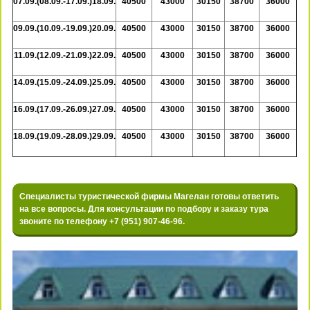
07.09.(08.09.-17.09.)18.09.
40500
43000
30150
38700
36000
09.09.(10.09.-19.09.)20.09.
40500
43000
30150
38700
36000
11.09.(12.09.-21.09.)22.09.
40500
43000
30150
38700
36000
14.09.(15.09.-24.09.)25.09.
40500
43000
30150
38700
36000
16.09.(17.09.-26.09.)27.09.
40500
43000
30150
38700
36000
18.09.(19.09.-28.09.)29.09.
40500
43000
30150
38700
36000
Специалисты туристической фирмы Магелан готовы ответить
на все вопросы. Для консультации по подбору и заказу тура
звоните по телефону +7 (951) 907-46-96.